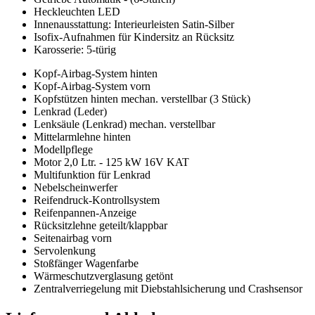
Heckleuchten LED
Innenausstattung: Interieurleisten Satin-Silber
Isofix-Aufnahmen für Kindersitz an Rücksitz
Karosserie: 5-türig
Kopf-Airbag-System hinten
Kopf-Airbag-System vorn
Kopfstützen hinten mechan. verstellbar (3 Stück)
Lenkrad (Leder)
Lenksäule (Lenkrad) mechan. verstellbar
Mittelarmlehne hinten
Modellpflege
Motor 2,0 Ltr. - 125 kW 16V KAT
Multifunktion für Lenkrad
Nebelscheinwerfer
Reifendruck-Kontrollsystem
Reifenpannen-Anzeige
Rücksitzlehne geteilt/klappbar
Seitenairbag vorn
Servolenkung
Stoßfänger Wagenfarbe
Wärmeschutzverglasung getönt
Zentralverriegelung mit Diebstahlsicherung und Crashsensor