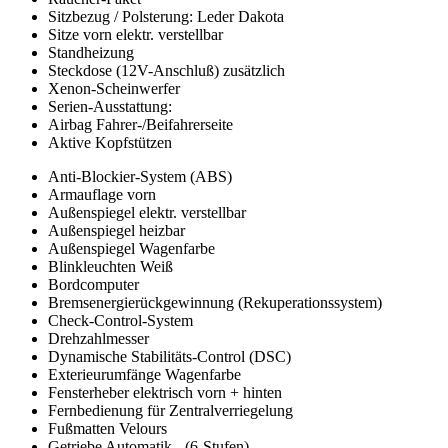
Sitzbezug / Polsterung: Leder Dakota
Sitze vorn elektr. verstellbar
Standheizung
Steckdose (12V-Anschluß) zusätzlich
Xenon-Scheinwerfer
Serien-Ausstattung:
Airbag Fahrer-/Beifahrerseite
Aktive Kopfstützen
Anti-Blockier-System (ABS)
Armauflage vorn
Außenspiegel elektr. verstellbar
Außenspiegel heizbar
Außenspiegel Wagenfarbe
Blinkleuchten Weiß
Bordcomputer
Bremsenergierückgewinnung (Rekuperationssystem)
Check-Control-System
Drehzahlmesser
Dynamische Stabilitäts-Control (DSC)
Exterieurumfänge Wagenfarbe
Fensterheber elektrisch vorn + hinten
Fernbedienung für Zentralverriegelung
Fußmatten Velours
Getriebe Automatik - (6-Stufen)